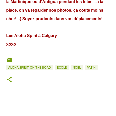
la Martinique ou d'Antigua pendant les fêtes... à la
place, on va regarder nos photos, ça coute moins
cher! :-) Soyez prudents dans vos déplacements!
Les Aloha Spirit à Calgary
xoxo
ALOHA SPIRIT ON THE ROAD
ÉCOLE
NOEL
PATIN
C
o