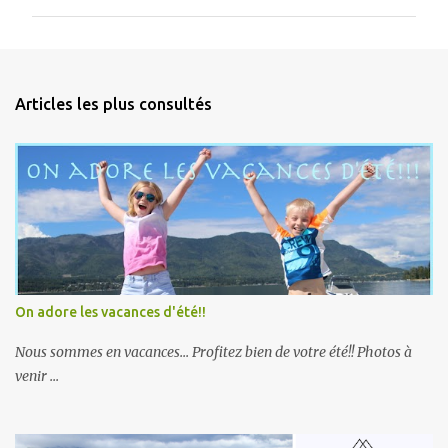
m
m
e
n
Articles les plus consultés
t
a
i
r
e
s
On adore les vacances d'été!!
Nous sommes en vacances... Profitez bien de votre été!! Photos à
venir ...