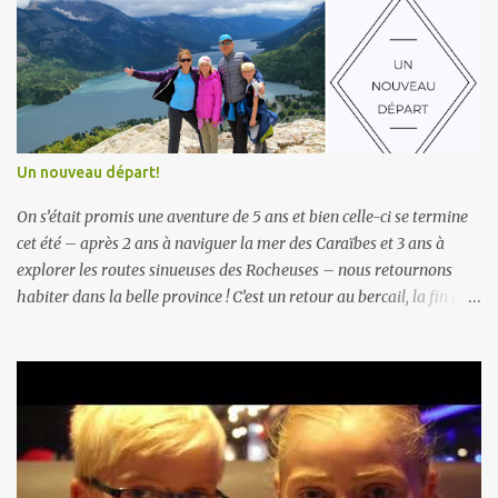
Un nouveau départ!
On s’était promis une aventure de 5 ans et bien celle-ci se termine
cet été – après 2 ans à naviguer la mer des Caraïbes et 3 ans à
explorer les routes sinueuses des Rocheuses – nous retournons
habiter dans la belle province ! C’est un retour au bercail, la fin d’un
chapitre, adios vie de nomade, ce nouveau mode de vie… Déjà 5 ans
! Que le temps passe vite… à s’imaginer que notre petit bonhomme,
avait 4 ans lors de notre départ, a vécu plus de la moitié de sa vie
loin de ses grands-parents, loin de son pays de naissance. Il a
maintenant le même âge que Camille quand nous sommes
revenus en bateau. Que nous sommes aussi 5 ans plus vieux, avec
quelques rides (2 ans au soleil, ça vieillit une peau) et cheveux