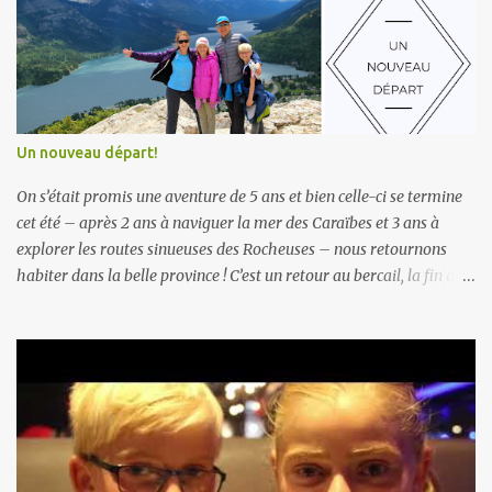
Un nouveau départ!
On s’était promis une aventure de 5 ans et bien celle-ci se termine
cet été – après 2 ans à naviguer la mer des Caraïbes et 3 ans à
explorer les routes sinueuses des Rocheuses – nous retournons
habiter dans la belle province ! C’est un retour au bercail, la fin d’un
chapitre, adios vie de nomade, ce nouveau mode de vie… Déjà 5 ans
! Que le temps passe vite… à s’imaginer que notre petit bonhomme,
avait 4 ans lors de notre départ, a vécu plus de la moitié de sa vie
loin de ses grands-parents, loin de son pays de naissance. Il a
maintenant le même âge que Camille quand nous sommes
revenus en bateau. Que nous sommes aussi 5 ans plus vieux, avec
quelques rides (2 ans au soleil, ça vieillit une peau) et cheveux
blancs. Nous avons travaillé fort pour réaliser ce projet – on se