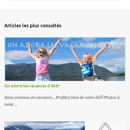
m
e
n
Articles les plus consultés
t
a
i
r
e
s
On adore les vacances d'été!!
Nous sommes en vacances... Profitez bien de votre été!! Photos à
venir ...