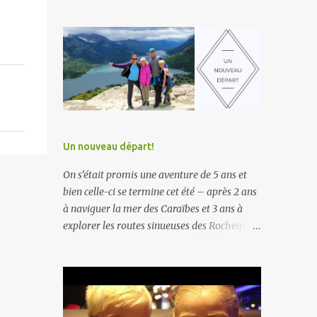
Un nouveau départ!
On s’était promis une aventure de 5 ans et
bien celle-ci se termine cet été – après 2 ans
à naviguer la mer des Caraïbes et 3 ans à
explorer les routes sinueuses des Rocheuses
– nous retournons habiter dans la belle
province ! C’est un retour au bercail, la fin
d’un chapitre, adios vie de nomade, ce
nouveau mode de vie… Déjà 5 ans ! Que le
temps passe vite… à s’imaginer que notre