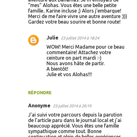
"mes" Alohas. Vous êtes une belle petite
e
famille.. Karine incluse ;) Alors j'embarque!
n
Merci de me faire vivre une autre aventure :)))
Gardez votre beau sourire et bonne route!
t
a
Julie
23 juillet 2014 à 18:24
i
WOW! Merci Madame pour ce beau
r
commentaire! Attachez votre
e
ceinture on part mardi :-)
Nous avons hâte de partir.
s
A bientôt!
Julie et vos Alohas!!!
RÉPONDRE
Anonyme
23 juillet 2014 à 20:19
J'ai suivi votre parcours depuis la parution
de l'article paru dans le journal local et j'ai
beaucoup apprécié. Vous êtes une famille
sympathique comme tout. Bonne
continuation et plein de belles expériences