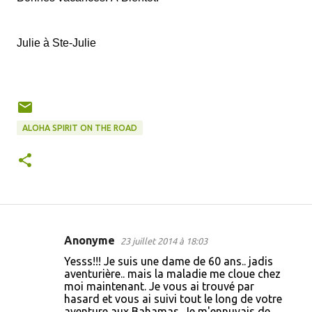
Julie à Ste-Julie
ALOHA SPIRIT ON THE ROAD
Anonyme
23 juillet 2014 à 18:03
C
Yesss!!! Je suis une dame de 60 ans.. jadis
o
aventurière.. mais la maladie me cloue chez
moi maintenant. Je vous ai trouvé par
m
hasard et vous ai suivi tout le long de votre
m
aventure aux Bahamas. Je m'ennuyais de