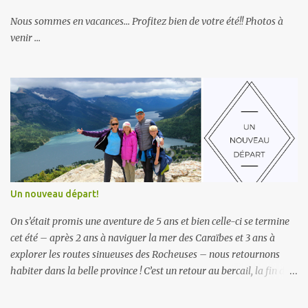
e
Nous sommes en vacances... Profitez bien de votre été!! Photos à
n
t
venir ...
a
i
r
e
Un nouveau départ!
On s’était promis une aventure de 5 ans et bien celle-ci se termine
cet été – après 2 ans à naviguer la mer des Caraïbes et 3 ans à
explorer les routes sinueuses des Rocheuses – nous retournons
habiter dans la belle province ! C’est un retour au bercail, la fin d’un
chapitre, adios vie de nomade, ce nouveau mode de vie… Déjà 5 ans
! Que le temps passe vite… à s’imaginer que notre petit bonhomme,