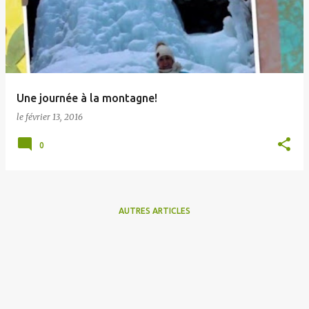
t
i
c
l
e
Une journée à la montagne!
s
le
février 13, 2016
0
AUTRES ARTICLES