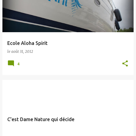
t
i
c
l
e
Ecole Aloha Spirit
s
le
août 31, 2012
4
C'est Dame Nature qui décide