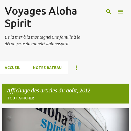
Voyages Aloha
Accéder au contenu principal
Spirit
De la mer à la montagne! Une famille à la
découverte du monde! #alohaspirit
ACCUEIL
NOTRE BATEAU
Affichage des articles du août, 2012
TOUT AFFICHER
A
r